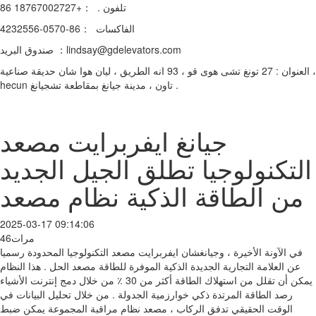
تلفون . ：+86 18767002727
الفاكسات ：86-0570-4232556
صندوق البريد ：lindsay@gdelevators.com
العنوان : 27 تونغ تشى هوى قو ، 93 انه الطريق ، ليان هوا شان حديقة صناعية ،
hecun تاون ، مدينة جيانغ بمقاطعة تشجيانغ .
جيانغ ايفربرايت مصعد
التكنولوجيا تطلق الجيل الجديد
من الطاقة الذكية نظام مصعد
2025-03-17 09:14:06
46مرات
في الآونة الأخيرة ، وجيانغشان ايفربرايت مصعد التكنولوجيا المحدودة رسميا
عن العلامة التجارية الجديدة الذكية الموفرة للطاقة مصعد الحل . هذا النظام
يمكن أن تقلل من استهلاك الطاقة أكثر من 30 ٪ من خلال دمج إنترنت الأشياء
رصد الطاقة المرتدة ذكي خوارزمية الجدولة . من خلال تحليل البيانات في
الوقت الحقيقي تدفق الركاب ، مصعد نظام مراقبة المجموعة يمكن ضبط