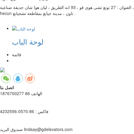
العنوان : 27 تونغ تشى هوى قو ، 93 انه الطريق ، ليان هوا شان حديقة صناعية ،
hecun تاون ، مدينة جيانغ بمقاطعة تشجيانغ .
لوحة الباب
قائمة
اتصل بنا
الهاتف 86 1876700277
فاكس : 86-0570-4232556
صندوق البريد lindsay@gdelevators.com